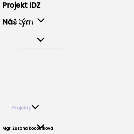
Projekt IDZ
Náš tým
Pracoviště
Dokumenty ke stažení
Důležité informace
Projekty
Mgr. Zuzana Kocourková