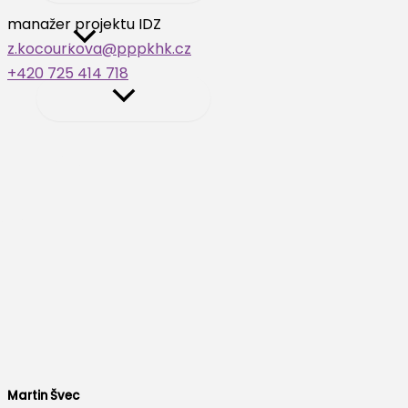
manažer projektu IDZ
Akce
z.kocourkova@pppkhk.cz
+420 725 414 718
Prodej
Hledat
Martin Švec