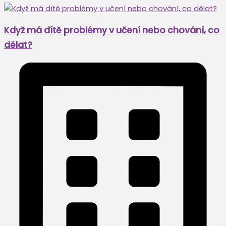
Když má dítě problémy v učení nebo chování, co
dělat?